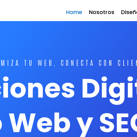
Home
Nosotros
Dise
IMIZA TU WEB, CONECTA CON CLIE
iones Digi
 Web y SE