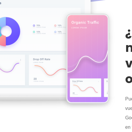
¿
m
v
o
Pue
vue
Goo
en 